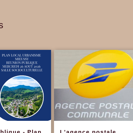
s
blique - Plan
L'agence postale