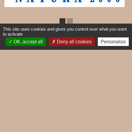
This site uses cookies and gives you control over what you want
to activate
OK, accept all
Deny all cookies
Personalize
Contacts
Commune de Mieussy
1, place de la Mairie
74440 Mieussy - FRANCE
+33 4 50 43 01 67
Contact par formulaire
Jumelages