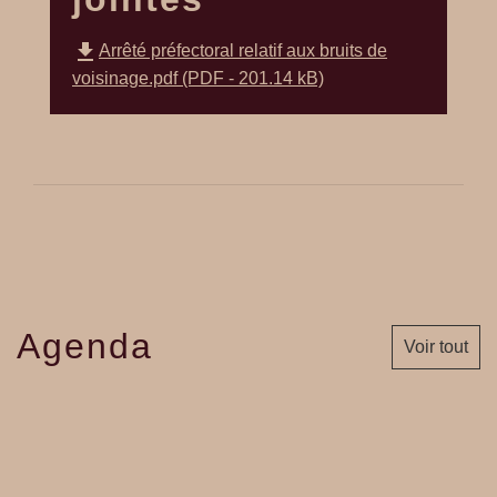
file_download
Arrêté préfectoral relatif aux bruits de
voisinage.pdf (PDF - 201.14 kB)
Agenda
Voir tout