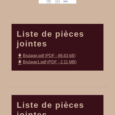
Liste de pièces
jointes
file_download
Brulage.pdf (PDF - 86.63 kB)
file_download
Brulage1.pdf (PDF - 2.11 MB)
Liste de pièces
jointes