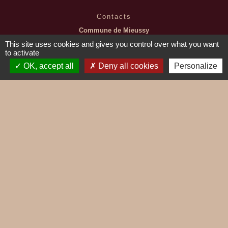
Contacts
Commune de Mieussy
1, place de la Mairie
This site uses cookies and gives you control over what you want
74440 Mieussy - FRANCE
to activate
+33 4 50 43 01 67
OK, accept all
Deny all cookies
Personalize
Contact par formulaire
Jumelages
MIEUSSY SIBIRIL
Mentions légales
-
Politique de confidentialité
-
Accessibilité
-
Plan du site
-
Gestion des cookies