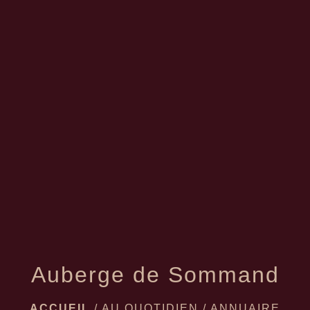
menu
Auberge de Sommand
ACCUEIL
/
AU QUOTIDIEN
/
ANNUAIRE