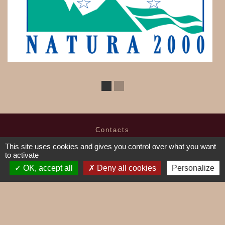
Contacts
Commune de Mieussy
This site uses cookies and gives you control over what you want
1, place de la Mairie
to activate
74440 Mieussy - FRANCE
OK, accept all
Deny all cookies
Personalize
+33 4 50 43 01 67
Contact par formulaire