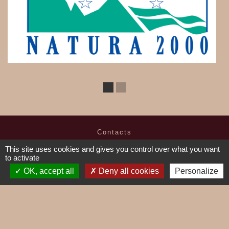
Contacts
Commune de Mieussy
This site uses cookies and gives you control over what you want
1, place de la Mairie
to activate
74440 Mieussy - FRANCE
OK, accept all
Deny all cookies
Personalize
+33 4 50 43 01 67
Contact par formulaire