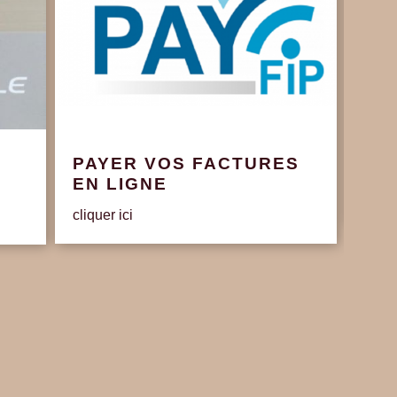
PAYER VOS FACTURES
Con
EN LIGNE
Délib
cliquer ici