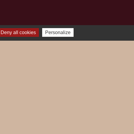
Deny all cookies
Personalize
Plan du site
-
Gestion des cookies
es Communes