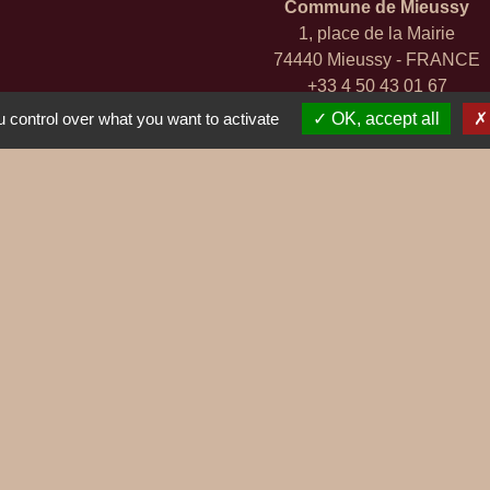
Commune de Mieussy
1, place de la Mairie
74440 Mieussy - FRANCE
+33 4 50 43 01 67
 control over what you want to activate
OK, accept all
Contact par formulaire
ges
SIBIRIL
entions légales
-
Politique de confidentialité
-
Accessibilité
-
Site créé en partenariat avec Réseau d