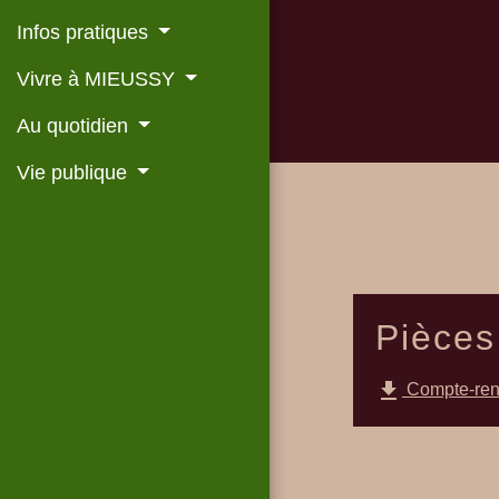
Infos pratiques
Vivre à MIEUSSY
Au quotidien
Vie publique
Pièces
file_download
Compte-rend